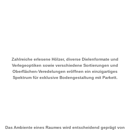
Wärme und Wohnlichkeit und bietet die perfekte Grundlage
für geschmackvolles und stilbewusstes Einrichten. Parkett
vervielfacht die Möglichkeiten, um einen anspruchsvollen,
individuellen Einrichtungsstil schon am Boden auszuleben.
Zahlreiche erlesene Hölzer, diverse Dielenformate und
Verlegeoptiken sowie verschiedene Sortierungen und
Oberflächen-Veredelungen eröffnen ein einzigartiges
Spektrum für exklusive Bodengestaltung mit Parkett.
Laminatböden
Das Ambiente eines Raumes wird entscheidend geprägt von