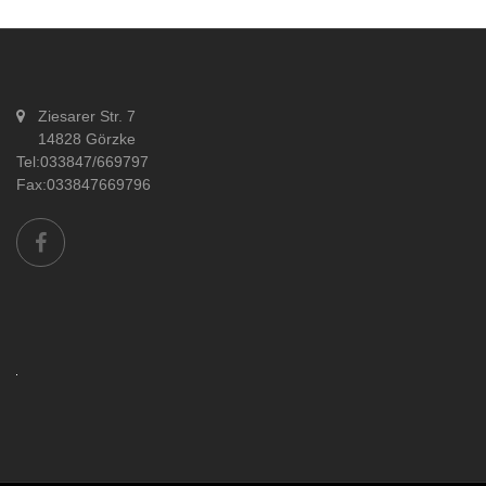
Ziesarer Str. 7
14828 Görzke
Tel:033847/669797
Fax:033847669796